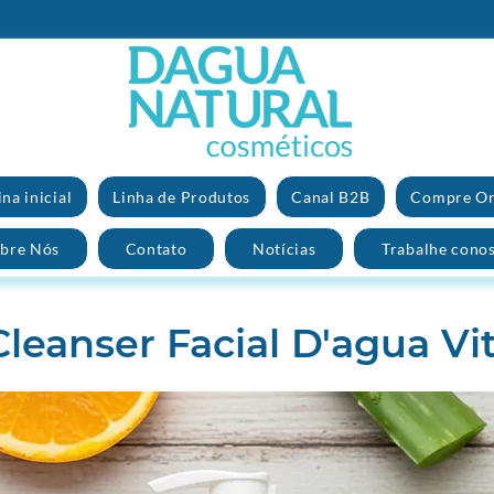
na inicial
Linha de Produtos
Canal B2B
Compre On
bre Nós
Contato
Notícias
Trabalhe cono
Cleanser Facial D'agua Vi