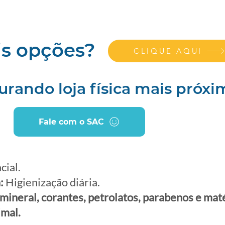
s opções?
CLIQUE AQUI
urando loja física mais próxi
Fale com o SAC
cial.
:
Higienização diária.
 mineral, corantes, petrolatos, parabenos e mat
imal.