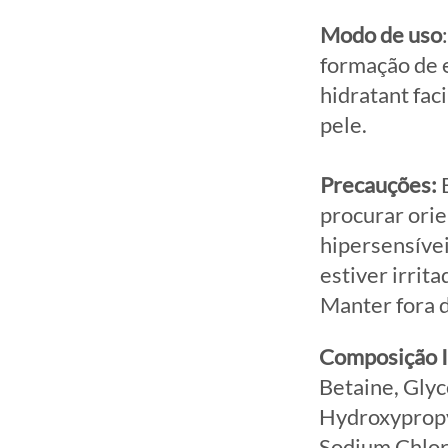
Modo de uso
formação de 
hidratant fac
pele.
Precauções:
E
procurar orie
hipersensívei
estiver irrit
Manter fora d
Composição 
Betaine, Gly
Hydroxypropy
Sodium Chlori