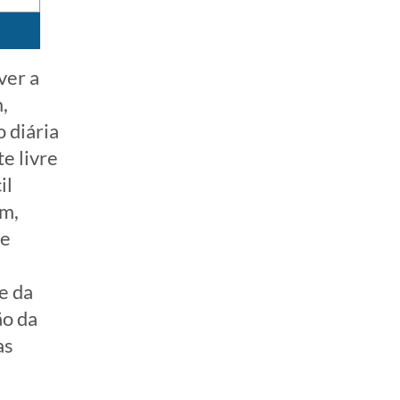
ver a
,
o diária
te livre
il
um,
 e
e da
ão da
as