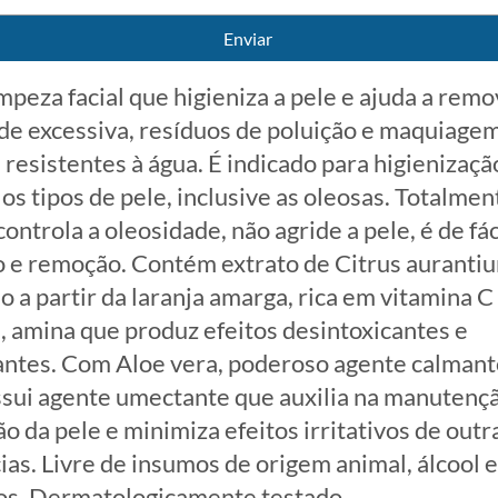
Enviar
mpeza facial que higieniza a pele e ajuda a remo
de excessiva, resíduos de poluição e maquiagem
 resistentes à água. É indicado para higienizaçã
os tipos de pele, inclusive as oleosas. Totalmen
controla a oleosidade, não agride a pele, é de fác
o e remoção. Contém extrato de Citrus auranti
o a partir da laranja amarga, rica em vitamina C
a, amina que produz efeitos desintoxicantes e
antes. Com Aloe vera, poderoso agente calmant
ssui agente umectante que auxilia na manutenç
o da pele e minimiza efeitos irritativos de outr
ias. Livre de insumos de origem animal, álcool e
s. Dermatologicamente testado.