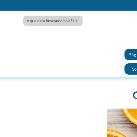
o que está buscando hoje?
Pági
So