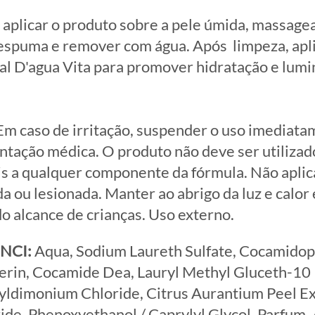
: aplicar o produto sobre a pele úmida, massagea
espuma e remover com água. Após limpeza, apl
ial D'agua Vita para promover hidratação e lum
m caso de irritação, suspender o uso imediata
ntação médica. O produto não deve ser utilizad
s a qualquer componente da fórmula. Não aplica
ada ou lesionada. Manter ao abrigo da luz e calor
o alcance de crianças. Uso externo.
INCI:
Aqua, Sodium Laureth Sulfate, Cocamidop
cerin, Cocamide Dea, Lauryl Methyl Gluceth-10
ldimonium Chloride, Citrus Aurantium Peel Ex
de, Phenoxyethanol / Caprylyl Glycol, Parfum, 