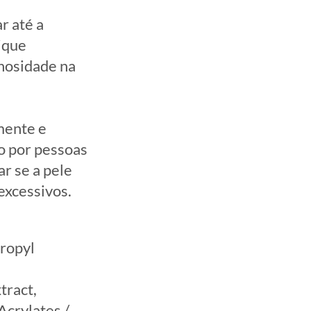
r até a
ique
inosidade na
mente e
o por pessoas
r se a pele
 excessivos.
ropyl
tract,
Acrylates /