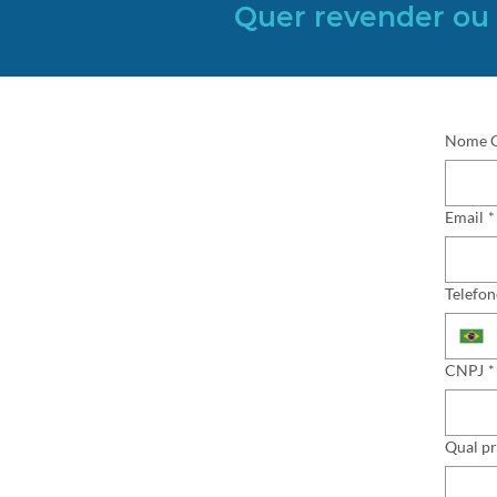
Quer revender ou 
Nome 
Email
*
Telefon
CNPJ
*
Qual p