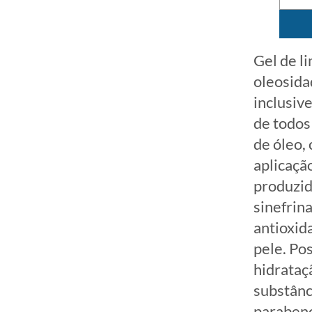
Gel de li
oleosida
inclusive
de todos 
de óleo, 
aplicaçã
produzid
sinefrin
antioxid
pele. Po
hidrataçã
substânc
parabeno