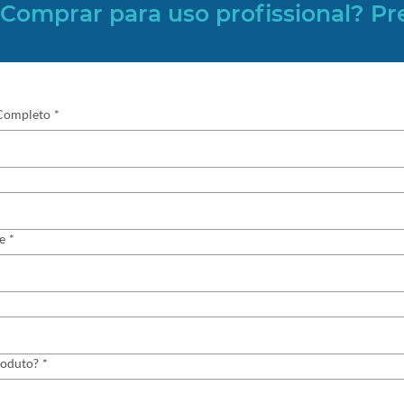
Comprar para uso profissional? Pr
Completo
*
e
*
roduto?
*