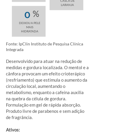
CASCA DE
LARANJA
%
0
DEIXOU A PELE
MAIS
HIDRATADA
Fonte: IpClin Instituto de Pesquisa Clínica
Integrada
Desenvolvido para atuar na redução de
medidas e gordura localizada. O mentol e a
cânfora provocam um efeito crioterápico
(resfriamento) que estimula o aumento da
circulação local, aumentando o
metabolismo, enquanto a cafeína auxilia
na quebra da célula de gordura.
Formulação em gel de rápida absorção.
Produto livre de parabenos e sem adição
de fragrância.
Ativos: