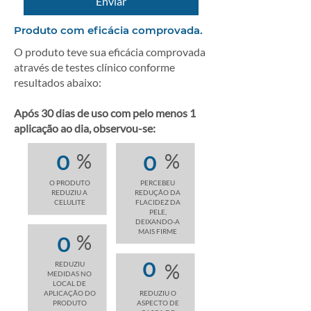
Enviar
Produto com eficácia comprovada.
O produto teve sua eficácia comprovada
através de testes clínico conforme
resultados abaixo:
Após 30 dias de uso com pelo menos 1
aplicação ao dia, observou-se:
%
%
0
0
O PRODUTO
PERCEBEU
REDUZIU A
REDUÇÃO DA
CELULITE
FLACIDEZ DA
PELE,
DEIXANDO-A
MAIS FIRME
%
0
0
REDUZIU
%
MEDIDAS NO
LOCAL DE
APLICAÇÃO DO
REDUZIU O
PRODUTO
ASPECTO DE