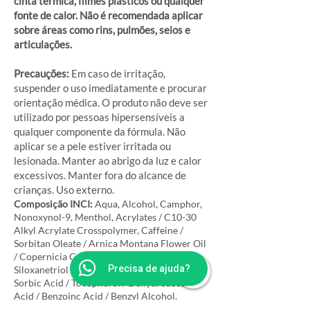
cinta térmica, filmes plásticos ou qualquer
fonte de calor. Não é recomendada aplicar
sobre áreas como rins, pulmões, seios e
articulações.
Precauções:
Em caso de irritação,
suspender o uso imediatamente e procurar
orientação médica. O produto não deve ser
utilizado por pessoas hipersensíveis a
qualquer componente da fórmula. Não
aplicar se a pele estiver irritada ou
lesionada. Manter ao abrigo da luz e calor
excessivos. Manter fora do alcance de
crianças. Uso externo.
Composição INCI:
Aqua, Alcohol, Camphor,
Nonoxynol-9, Menthol, Acrylates / C10-30
Alkyl Acrylate Crosspolymer, Caffeine /
Sorbitan Oleate / Arnica Montana Flower Oil
/ Copernicia Cerifera Cera / Steareth-21 /
Precisa de ajuda?
Siloxanetriol Alginate / Butylene Glycol /
Sorbic Acid / Tocopherol / Dehydroacetic
Acid / Benzoinc Acid / Benzyl Alcohol,
Sodium Hydroxide, CI 19140 / CI 42090.