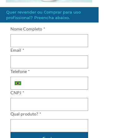
Quer revender ou Comprar para uso
profissional? Preencha abaixo.
Nome Completo
*
Email
*
Telefone
*
CNPJ
*
Qual produto?
*