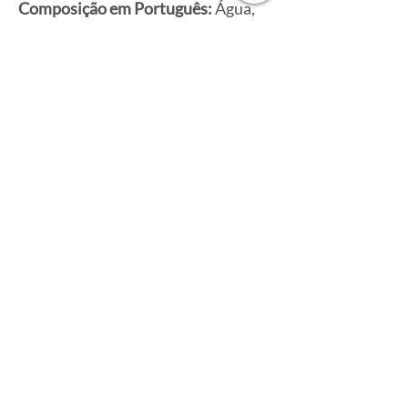
Composição em Português:
Água,
Glicerina, Adipato de Dibutila,
Propanodiol / Água / Extrato do
Fruto de Rubus Fruticosus (Amora
Preta) / Ácido Cítrico, Álcool
Cetearílico / Lauril Sulfato de Sódio,
Óleo de Amêndoa-doce, Fosfato de
Amido Hidroxipropilico,
Fenoxietanol / Caprilil Glicol,
Perfume, Citronelol, Geraniol,
Limonene, Linalol, Edetato
Dissódico e Butil-Hidroxitolueno.
Avalie 