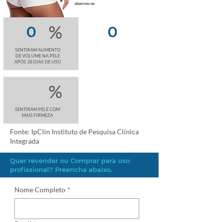
observou-se:
%
0
0
SENTIRAM AUMENTO
DE VOLUME NA PELE
APÓS 28 DIAS DE USO
%
SENTIRAM PELE COM
MAIS FIRMEZA
Fonte: IpClin Instituto de Pesquisa Clínica
Integrada
Quer revender ou Comprar para uso
profissional? Preencha abaixo.
Nome Completo
*