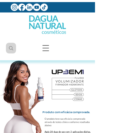
Produto com eficácia comprovada.
O produto teve sua eficácia comprovada
através de testes clínico conforme resultados
abaixo:
Após 28 duas de uso com 2 aplicações diárias,