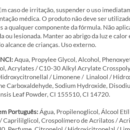
m caso de irritação, suspender o uso imediata
ntação médica. O produto não deve ser utilizad
s a qualquer componente da fórmula. Não aplica
da ou lesionada. Manter ao abrigo da luz e calor
o alcance de crianças. Uso externo.
INCI:
Aqua, Propylee Glycol, Alcohol, Phenoxye
ol, Acrylates / C10-30 Alkyl Acrylate Crosspol
 Hidroxycitronellal / Limonene / Linalool / Hidr
ne Carboxaldehyde, Sodium Hydroxide, Disod
nsis Leaf Powder, CI 155510, CI 14720.
em Português:
Água, Propilenoglicol, Álcool Etíl
 Caprililglicol, Crospolímero de Acrilatos / Acr
0, Perfume, Citronelol / Hidroxicitronelal / Li