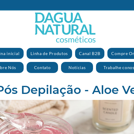
na inicial
Linha de Produtos
Canal B2B
Compre On
bre Nós
Contato
Notícias
Trabalhe cono
Pós Depilação - Aloe V