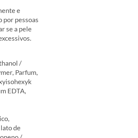
mente e
o por pessoas
r se a pele
 excessivos.
thanol /
ymer, Parfum,
oxyisohexyk
ium EDTA,
ico,
ilato de
moneno /