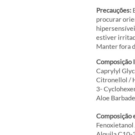
Precauções:
E
procurar orie
hipersensívei
estiver irrita
Manter fora d
Composição 
Caprylyl Glyc
Citronellol /
3- Cyclohexe
Aloe Barbade
Composição 
Fenoxietanol /
Alquila C10-3