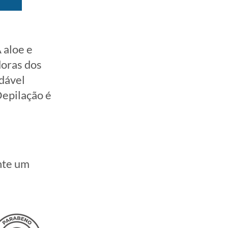
 aloe e
doras dos
adável
Depilação é
nte um