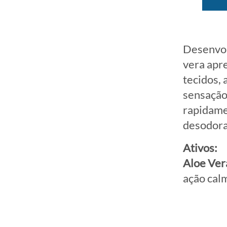
Desenvolv
vera apr
tecidos, 
sensação 
rapidame
desodora
Ativos:
Aloe Ver
ação cal