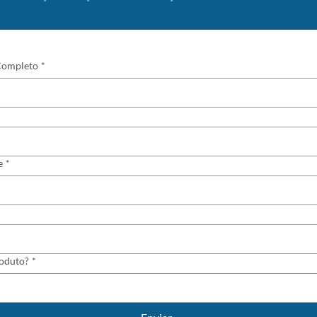
ompleto
*
e
*
oduto?
*