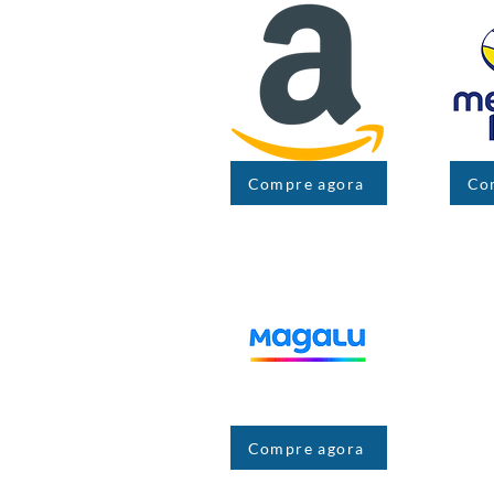
Compre agora
Co
Compre agora