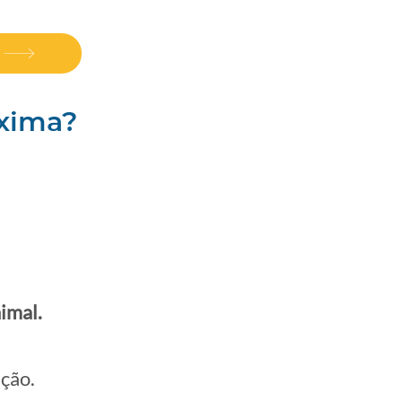
óxima?
imal.
lção.