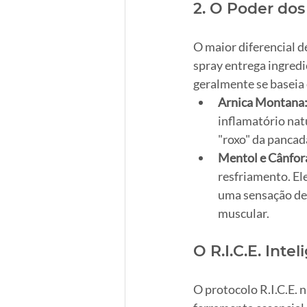
2. O Poder dos 
O maior diferencial d
spray entrega ingredi
geralmente se baseia
Arnica Montana
inflamatório nat
"roxo" da pancada
Mentol e Cânfor
resfriamento. El
uma sensação de 
muscular.
O R.I.C.E. Inte
O protocolo R.I.C.E. n