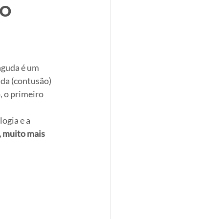
do
aguda é um 
da (contusão) 
 o primeiro 
ogia e a 
, muito mais 