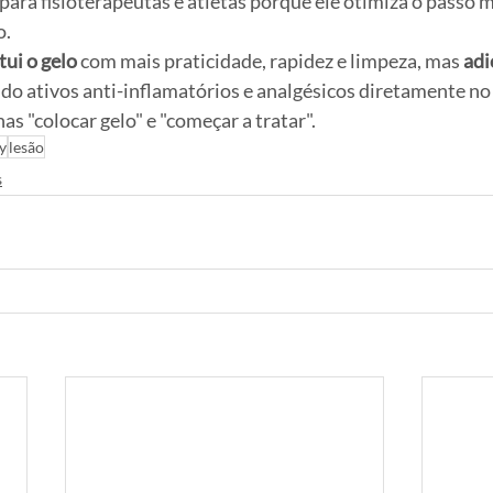
para fisioterapeutas e atletas porque ele otimiza o passo ma
o.
tui o gelo
 com mais praticidade, rapidez e limpeza, mas 
adi
do ativos anti-inflamatórios e analgésicos diretamente no l
as "colocar gelo" e "começar a tratar".
y
lesão
s