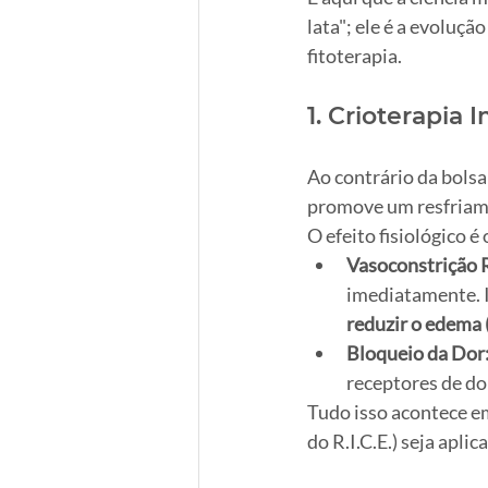
lata"; ele é a evoluçã
fitoterapia.
1. Crioterapia 
Ao contrário da bolsa
promove um resfriame
O efeito fisiológico 
Vasoconstrição 
imediatamente. Is
reduzir o edema 
Bloqueio da Dor
receptores de do
Tudo isso acontece e
do R.I.C.E.) seja apli