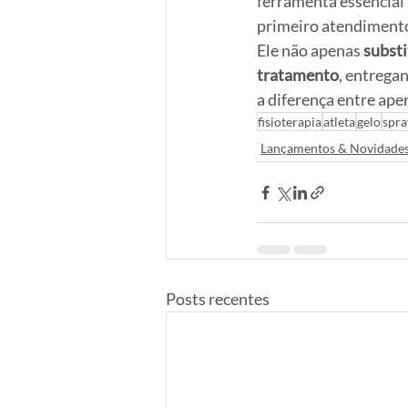
ferramenta essencial 
primeiro atendiment
Ele não apenas 
substi
tratamento
, entregan
a diferença entre apen
fisioterapia
atleta
gelo
spra
Lançamentos & Novidade
Posts recentes