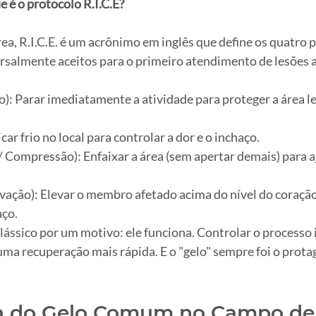
e é o protocolo R.I.C.E?
ea, R.I.C.E. é um acrônimo em inglês que define os quatro p
rsalmente aceitos para o primeiro atendimento de lesões 
o): Parar imediatamente a atividade para proteger a área l
licar frio no local para controlar a dor e o inchaço.
 Compressão): Enfaixar a área (sem apertar demais) para aj
levação): Elevar o membro afetado acima do nível do coraçã
aço.
lássico por um motivo: ele funciona. Controlar o processo 
 uma recuperação mais rápida. E o "gelo" sempre foi o protag
a do Gelo Comum no Campo de