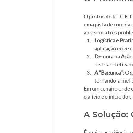
O protocolo R.I.C.E. 
uma pista de corrida 
apresenta três probl
Logística e Prati
aplicação exige u
Demora na Ação
resfriar efetiva
A "Bagunça":
 O g
tornando-a inefi
Em um cenário onde c
o alívio e o início do
A Solução: 
É aqui que a ciência