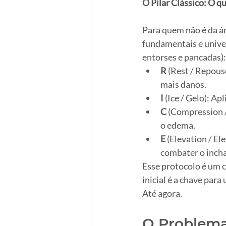
O Pilar Clássico: O qu
Para quem não é da ár
fundamentais e unive
entorses e pancadas):
R
 (Rest / Repous
mais danos.
I
 (Ice / Gelo): Ap
C
 (Compression /
o edema.
E
 (Elevation / E
combater o inch
Esse protocolo é um c
inicial é a chave para
Até agora.
O Problem