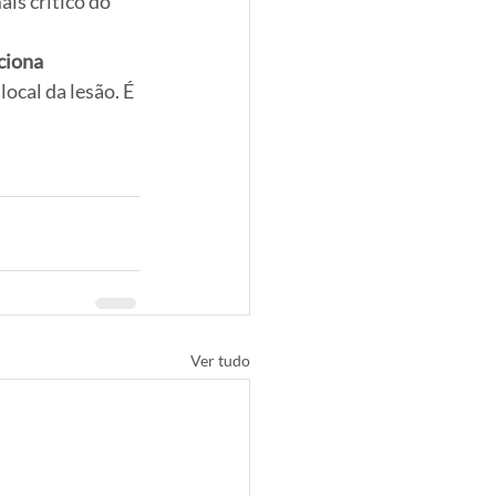
is crítico do 
ciona 
ocal da lesão. É 
Ver tudo