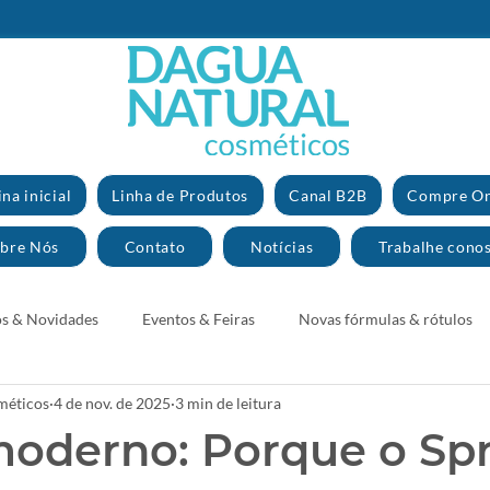
na inicial
Linha de Produtos
Canal B2B
Compre On
bre Nós
Contato
Notícias
Trabalhe cono
s & Novidades
Eventos & Feiras
Novas fórmulas & rótulos
méticos
4 de nov. de 2025
3 min de leitura
 moderno: Porque o Spr