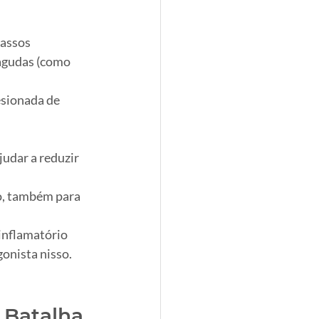
assos 
agudas (como 
esionada de 
udar a reduzir 
o, também para 
inflamatório 
onista nisso. 
 Batalha