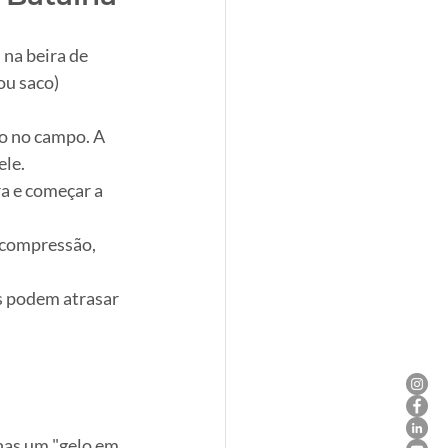
na beira de 
ou saco) 
to no campo. A 
ele.
a e começar a 
e compressão, 
s podem atrasar 
nas um "gelo em 