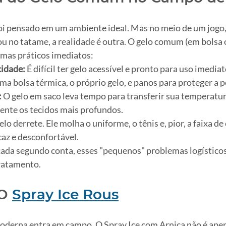
foi pensado em um ambiente ideal. Mas no meio de um jogo, 
ou no tatame, a realidade é outra. O gelo comum (em bolsa 
emas práticos imediatos:
cidade:
 É difícil ter gelo acessível e pronto para uso imedia
ma bolsa térmica, o próprio gelo, e panos para proteger a p
:
 O gelo em saco leva tempo para transferir sua temperatur
mente os tecidos mais profundos.
elo derrete. Ele molha o uniforme, o tênis e, pior, a faixa d
caz e desconfortável.
ada segundo conta, esses "pequenos" problemas logístico
 tratamento.
O 
Spray Ice Rous
 moderna entra em campo. O Spray Ice com Arnica não é ape