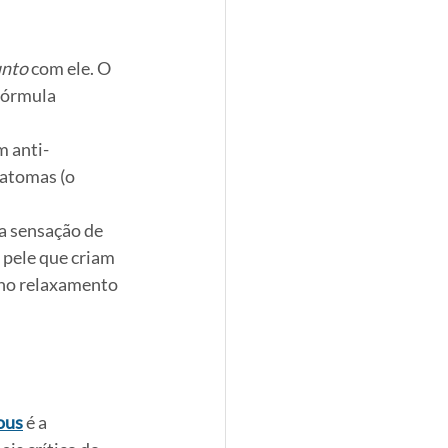
unto
 com ele. O 
fórmula 
m anti-
atomas (o 
 a sensação de 
 pele que criam 
 no relaxamento 
ous
 é a 