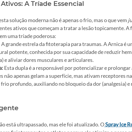
Ativos: A Tríade Essencial
esta solução moderna não é apenas o frio, mas o que vem 
j
entes ativos que começam a tratar a lesão topicamente. A 
 em uma tríade poderosa:
:
 A grande estrela da fitoterapia para traumas. A Arnica é u
ural potente, conhecida por sua capacidade de reduzir hem
) e aliviar dores musculares e articulares.
a:
 Esta dupla é a responsável por potencializar e prolongar
es não apenas gelam a superfície, mas ativam receptores na
frio profundo, auxiliando no bloqueio da dor (analgesia) e
ligente
ão está ultrapassado, mas ele foi atualizado. O
Spray Ice R