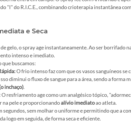
o do "I" do R.I.C.E., combinando crioterapia instantânea com
Imediata e Seca
 de gelo, o spray age instantaneamente. Ao ser borrifado na 
nto intenso e imediato.
é o que buscamos:
Rápida:
 O frio intenso faz com que os vasos sanguíneos se 
so diminui o fluxo de sangue para a área, sendo a forma ma
(o inchaço)
.
:
 O resfriamento age como um analgésico tópico, "adormec
r na pele e proporcionando 
alívio imediato
 ao atleta.
m segundos, sem molhar o uniforme e permitindo que a com
cada logo em seguida, de forma seca e eficiente.