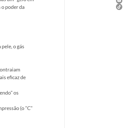
 o poder da 
pele, o gás 
contraiam 
is eficaz de 
endo" os 
pressão (o "C" 