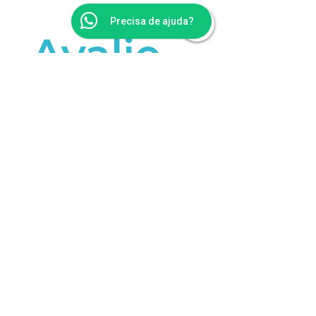
Precisa de ajuda?
Avalie 
Este 
Produt
o
Sua experiência é importante 
para a Dagua Natural.