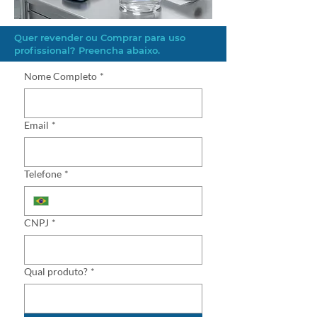
Quer revender ou Comprar para uso
profissional? Preencha abaixo.
Nome Completo
*
Email
*
Telefone
*
CNPJ
*
Qual produto?
*