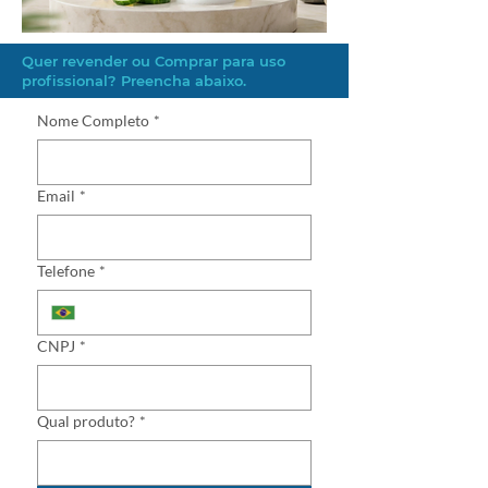
Quer revender ou Comprar para uso
profissional? Preencha abaixo.
Nome Completo
*
Email
*
Telefone
*
CNPJ
*
Qual produto?
*