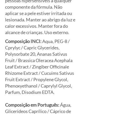
pessoas hipersensíveis a qualquer
componente da fórmula. Não
aplicar se a pele estiver irritada ou
lesionada. Manter ao abrigo da luz e
calor excessivos. Manter fora do
alcance de crianças. Uso externo.
Composição INCI:
Aqua, PEG-8 /
Cprylyc / Capric Glycerides,
Polysorbate 20, Ananas Sativus
Fruit / Brassica Oleracea Acephala
Leaf Extract / Zingiber Officinale
Rhizome Extract / Cucuims Sativus
Fruit Extract / Propylene Glycol,
Phenoxyethanol / Caprylyl Glycol,
Parfum, Disodium EDTA.
Composição em Português:
Água,
Glicerídeos Caprílico / Cáprico de