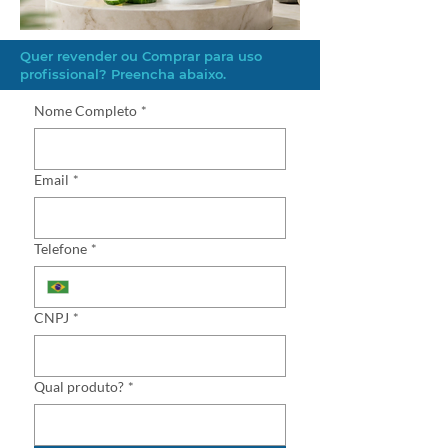
Quer revender ou Comprar para uso
profissional? Preencha abaixo.
Nome Completo
*
Email
*
Telefone
*
CNPJ
*
Qual produto?
*