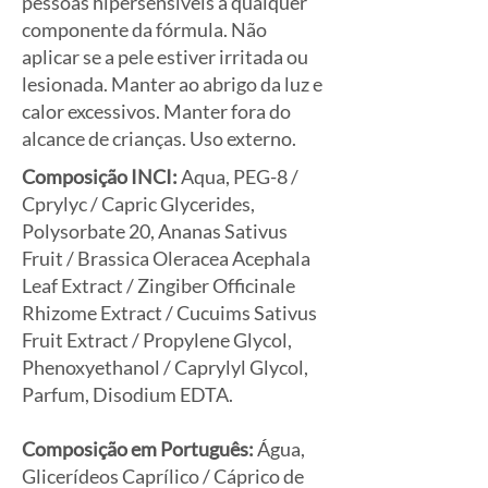
pessoas hipersensíveis a qualquer
componente da fórmula. Não
aplicar se a pele estiver irritada ou
lesionada. Manter ao abrigo da luz e
calor excessivos. Manter fora do
alcance de crianças. Uso externo.
Composição INCI:
Aqua, PEG-8 /
Cprylyc / Capric Glycerides,
Polysorbate 20, Ananas Sativus
Fruit / Brassica Oleracea Acephala
Leaf Extract / Zingiber Officinale
Rhizome Extract / Cucuims Sativus
Fruit Extract / Propylene Glycol,
Phenoxyethanol / Caprylyl Glycol,
Parfum, Disodium EDTA.
Composição em Português:
Água,
Glicerídeos Caprílico / Cáprico de