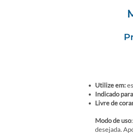
P
Utilize em:
es
Indicado para
Livre de cora
Modo de uso
desejada. Apó