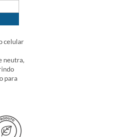
 celular
e neutra,
rindo
o para