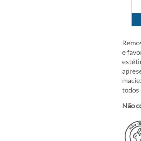
Remov
e favo
estéti
aprese
maciez
todos 
Não c