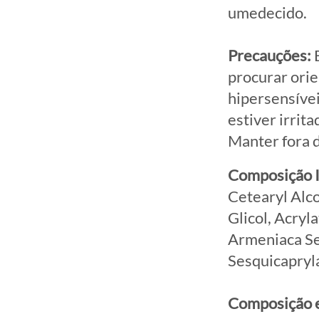
umedecido.
Precauções:
E
procurar orie
hipersensívei
estiver irrit
Manter fora d
Composição 
Cetearyl Alco
Glicol, Acryl
Armeniaca Se
Sesquicapryl
Composição 