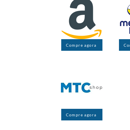
Compre agora
Co
Compre agora