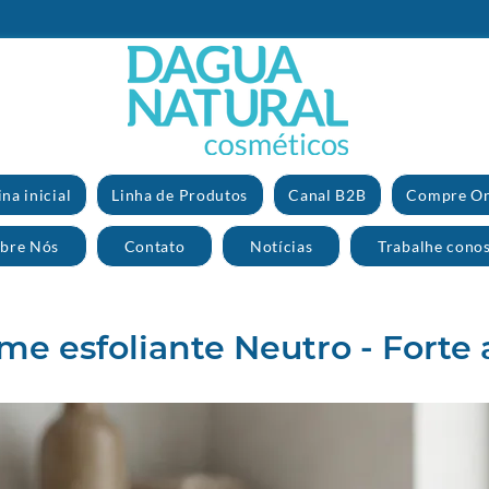
na inicial
Linha de Produtos
Canal B2B
Compre On
bre Nós
Contato
Notícias
Trabalhe cono
me esfoliante Neutro - Forte