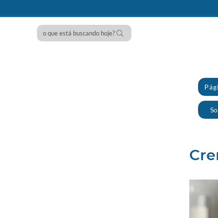
o que está buscando hoje?
Pági
So
Cre