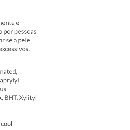
mente e
o por pessoas
r se a pele
 excessivos.
enated,
aprylyl
nus
 BHT, Xylityl
lcool