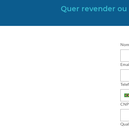
Quer revender ou 
Nom
Emai
Tele
CNP
Qual