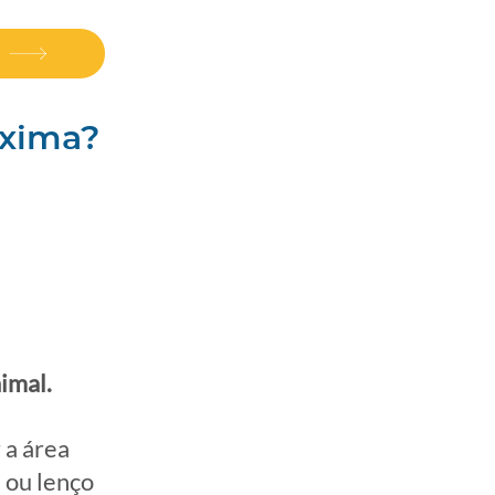
óxima?
imal.
 a área
l ou lenço