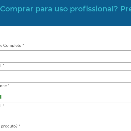
Comprar para uso profissional? Pr
e Completo
*
l
*
fone
*
J
*
 produto?
*