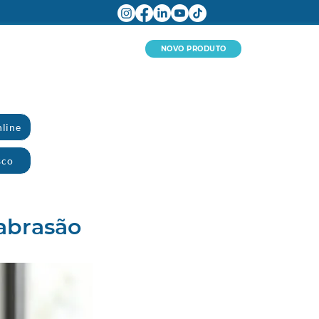
NOVO PRODUTO
line
sco
 abrasão