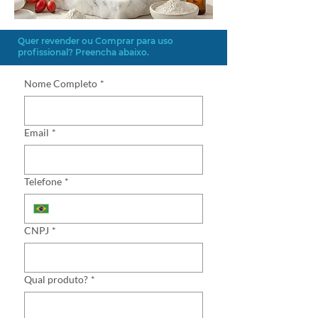
Quer revender ou Comprar para uso
profissional? Preencha abaixo.
Nome Completo
*
Email
*
Telefone
*
CNPJ
*
Qual produto?
*