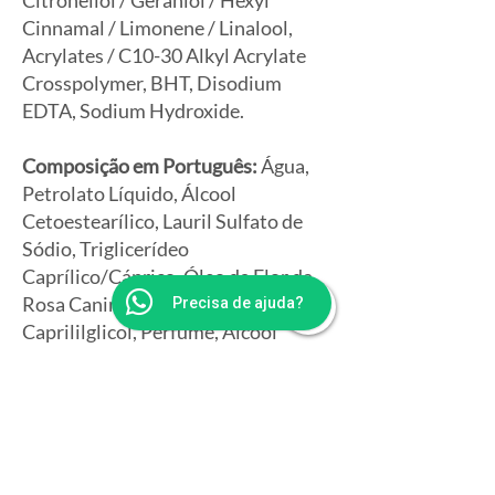
Citronellol / Geraniol / Hexyl
Cinnamal / Limonene / Linalool,
Acrylates / C10-30 Alkyl Acrylate
Crosspolymer, BHT, Disodium
EDTA, Sodium Hydroxide.
Composição em Português:
Água,
Petrolato Líquido, Álcool
Cetoestearílico, Lauril Sulfato de
Sódio, Triglicerídeo
Caprílico/Cáprico, Óleo da Flor da
Rosa Canina, Argila, Fenoxietanol /
Precisa de ajuda?
Caprililglicol, Perfume, Álcool
Benzílico / Salicilato de Benzila /
Citronelol / Geraniol / Hexil
Cinamal / Limoneno / Linalol,
Crospolímero de Acrilatos / Acrilato
de Alquila C10-30, Butil-