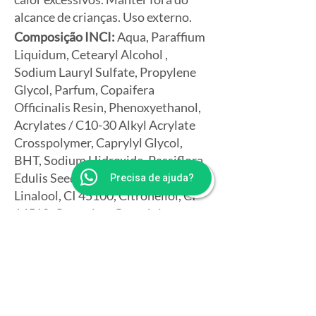
alcance de crianças. Uso externo.
Composição INCI:
Aqua, Paraffium
Liquidum, Cetearyl Alcohol ,
Sodium Lauryl Sulfate, Propylene
Glycol, Parfum, Copaifera
Officinalis Resin, Phenoxyethanol,
Acrylates / C10-30 Alkyl Acrylate
Crosspolymer, Caprylyl Glycol,
BHT, Sodium Hidroxide, Passiflora
Edulis Seed Oil, Dissodium EDTA,
Precisa de ajuda?
Linalool, CI 45100, Citronellol, CI
14510, Cumarina, Geraniol,
CI42090, Tocoferol.
Composição em Português:
Água,
Petrolato Líquido, Álcool
Cetoestearílico, Propilenoglicol,