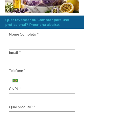
Quer revender ou Comprar para uso
profissional? Preencha abaixo.
Nome Completo
*
Email
*
Telefone
*
CNPJ
*
Qual produto?
*