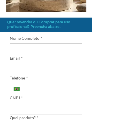
Quer revender ou Comprar para uso
profissional? Preencha abaixo.
Nome Completo
*
Email
*
Telefone
*
CNPJ
*
Qual produto?
*