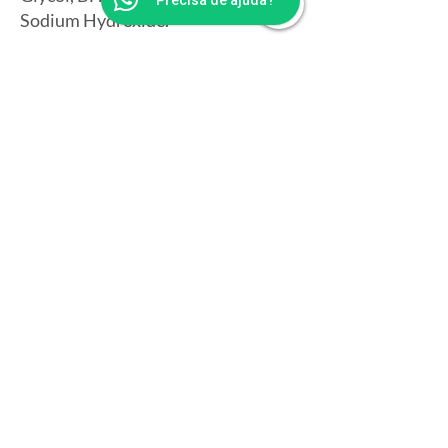
Precisa de ajuda?
Sodium Hydroxide.
Composição em Português:
Água,
Petrolato Líquido, Álcool
Cetoestearílico, Propilenoglicol,
Lauril Sulfato de Sódio, Adipato de
Diutila, Feonxietanol /
Caprililglicol, Maltodextrina / Água
de Cocos Nucifera / Trealose,
Perfume, Citral / Eugenol / Geraniol
/ Limoneno / Linalol, Crospolímero
de Acrilatos / Acrilato de Alquila
C10-30, Fruto de Ananas Sativus /
Extrato da folha de Brassica
Oleracea Acephala / Extrato do
Rizoma de Zingiber Officinale /
Extrato do fruto de Cucumis Sativus
/ Propilenoglicol, Butil-