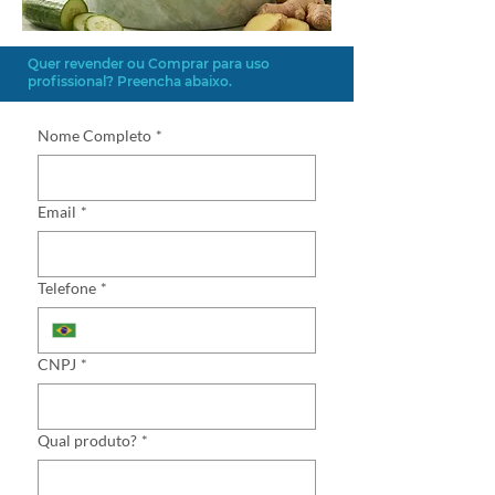
Quer revender ou Comprar para uso
profissional? Preencha abaixo.
Nome Completo
*
Email
*
Telefone
*
CNPJ
*
Qual produto?
*