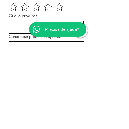
Qual o produto?
Precisa de ajuda?
Como esse produto te ajudou?
Eu autorizo a Dagua 
Natural a publicar meu 
depoimento e minha nota 
neste site.
*
Enviar feedback